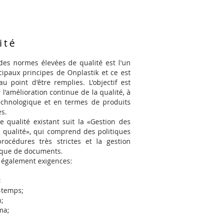
ité
des normes élevées de qualité est l'un
cipaux principes de Onplastik et ce est
au point d'être remplies. L'objectif est
 l'amélioration continue de la qualité, à
technologique et en termes de produits
es.
ce qualité existant suit la «Gestion des
 qualité», qui comprend des politiques
rocédures très strictes et la gestion
ique de documents.
t également exigences:
;
à-temps;
;
ma;