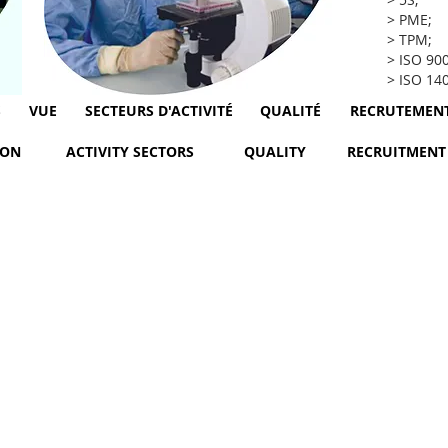
> PME;
> TPM;
> ISO 90
> ISO 14
S
VUE
SECTEURS D'ACTIVITÉ
QUALITÉ
RECRUTEMEN
ION
ACTIVITY SECTORS
QUALITY
RECRUITMENT