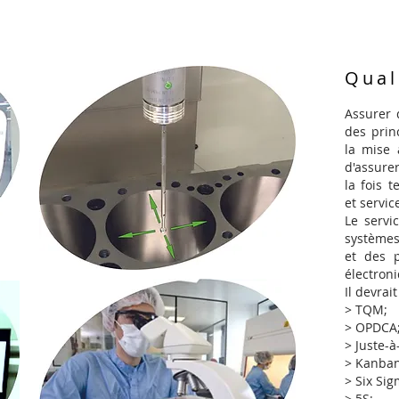
Qual
Assurer 
des prin
la mise 
d'assurer
la fois 
et servic
Le servi
systèmes
et des p
électron
Il devrai
> TQM;
> OPDCA
> Juste-
> Kanban
> Six Sig
> 5S;